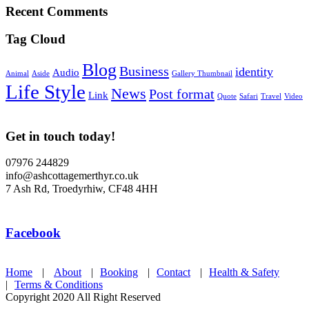
Recent Comments
Tag Cloud
Blog
Business
identity
Audio
Animal
Aside
Gallery Thumbnail
Life Style
News
Post format
Link
Quote
Safari
Travel
Video
Get in touch today!
07976 244829
info@ashcottagemerthyr.co.uk
7 Ash Rd, Troedyrhiw, CF48 4HH
Facebook
Home
|
About
|
Booking
|
Contact
|
Health & Safety
|
Terms & Conditions
Copyright 2020 All Right Reserved