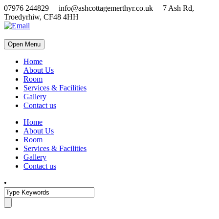
07976 244829 info@ashcottagemerthyr.co.uk 7 Ash Rd,
Troedyrhiw, CF48 4HH
Open Menu
Home
About Us
Room
Services & Facilities
Gallery
Contact us
Home
About Us
Room
Services & Facilities
Gallery
Contact us
•