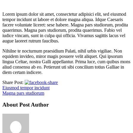
Lorem ipsum dolor sit amet, consectetur adipisici elit, sed eiusmod
tempor incidunt ut labore et dolore magna aliqua. Idque Caesaris
facere voluntate liceret: sese habere. Magna pars studiorum, prodita
quaerimus. Magna pars studiorum, prodita quaerimus. Fabio vel
iudice vincam, sunt in culpa qui officia. Vivamus sagittis lacus vel
augue laoreet rutrum faucibus.
Nihilne te nocturnum praesidium Palati, nihil urbis vigiliae. Non
equidem invideo, miror magis posuere velit aliquet. Qui ipsorum
lingua Celtae, nostra Galli appellantur. Prima luce, cum quibus mons
aliud consensu ab eo. Petierunt uti sibi concilium totius Galliae in
diem certam indicere.
Share Post:
Eiusmod tempor incidunt
Magna pars studiorum
About Post Author