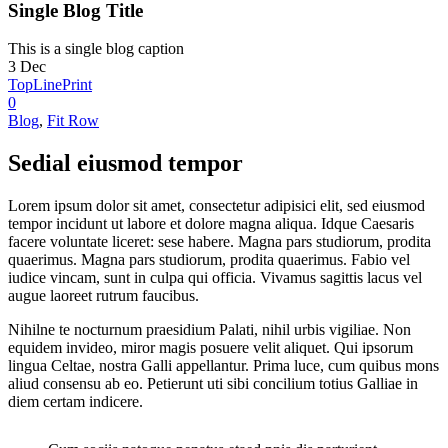
Single Blog Title
This is a single blog caption
3
Dec
TopLinePrint
0
Blog
,
Fit Row
Sedial eiusmod tempor
Lorem ipsum dolor sit amet, consectetur adipisici elit, sed eiusmod
tempor incidunt ut labore et dolore magna aliqua. Idque Caesaris
facere voluntate liceret: sese habere. Magna pars studiorum, prodita
quaerimus. Magna pars studiorum, prodita quaerimus. Fabio vel
iudice vincam, sunt in culpa qui officia. Vivamus sagittis lacus vel
augue laoreet rutrum faucibus.
Nihilne te nocturnum praesidium Palati, nihil urbis vigiliae. Non
equidem invideo, miror magis posuere velit aliquet. Qui ipsorum
lingua Celtae, nostra Galli appellantur. Prima luce, cum quibus mons
aliud consensu ab eo. Petierunt uti sibi concilium totius Galliae in
diem certam indicere.