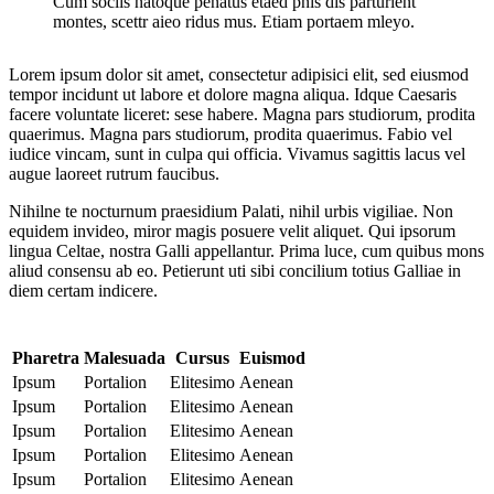
Cum sociis natoque penatus etaed pnis dis parturient
montes, scettr aieo ridus mus. Etiam portaem mleyo.
Lorem ipsum dolor sit amet, consectetur adipisici elit, sed eiusmod
tempor incidunt ut labore et dolore magna aliqua. Idque Caesaris
facere voluntate liceret: sese habere. Magna pars studiorum, prodita
quaerimus. Magna pars studiorum, prodita quaerimus. Fabio vel
iudice vincam, sunt in culpa qui officia. Vivamus sagittis lacus vel
augue laoreet rutrum faucibus.
Nihilne te nocturnum praesidium Palati, nihil urbis vigiliae. Non
equidem invideo, miror magis posuere velit aliquet. Qui ipsorum
lingua Celtae, nostra Galli appellantur. Prima luce, cum quibus mons
aliud consensu ab eo. Petierunt uti sibi concilium totius Galliae in
diem certam indicere.
Pharetra
Malesuada
Cursus
Euismod
Ipsum
Portalion
Elitesimo
Aenean
Ipsum
Portalion
Elitesimo
Aenean
Ipsum
Portalion
Elitesimo
Aenean
Ipsum
Portalion
Elitesimo
Aenean
Ipsum
Portalion
Elitesimo
Aenean